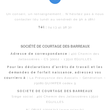
Un conseil, un renseignement... N'hésitez pas à nous
contacter (du lundi au vendredi de 9h à 18h)
Tél :
04 13 41 98 30
SOCIÉTÉ DE COURTAGE DES BARREAUX
Adresse de correspondance :
400 Chemin des
Jallassières - CS 30002 - 13510 EGUILLES
Pour les déclarations d'arrêts de travail et les
demandes de forfait naissance, adressez vos
courriers à :
La Prévoyance des Avocats – Génération –
29080 QUIMPER cedex 9
SOCIETE DE COURTAGE DES BARREAUX
Siège social : 400 Chemin des Jallassières 13510
EGUILLES
N° ORIAS 07005717 (www.orias.fr)