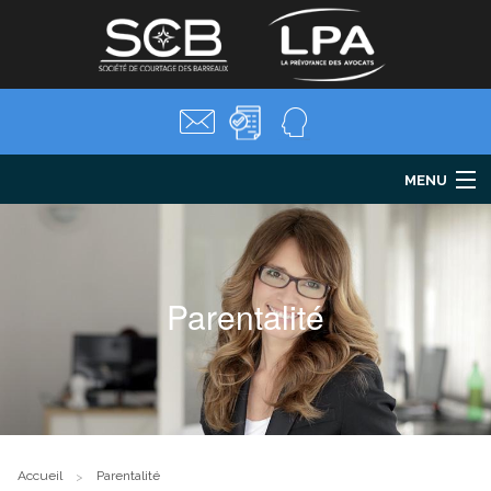
MENU
LPA
Santé
Prévoyance
Parentalité
Retraite
Parentalité
Mes formalités
Salariés
Actualités
FAQ
Accueil
Parentalité