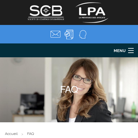
MENU
LPA
Santé
Prévoyance
FAQ
Retraite
Parentalité
Mes formalités
Salariés
Actualités
FAQ
Accueil
FAQ