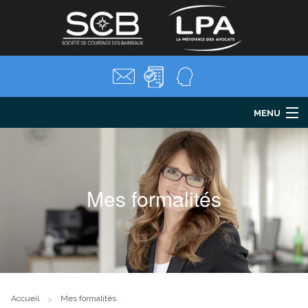
MENU
LPA
Santé
Prévoyance
Mes formalités
Retraite
Parentalité
Mes formalités
Salariés
Actualités
FAQ
Accueil
Mes formalités