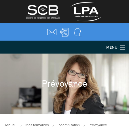
MENU
LPA
Santé
Prévoyance
Prévoyance
Retraite
Parentalité
Mes formalités
Salariés
Actualités
FAQ
Accueil
Mes formalités
Indemnisation
Prévoyance