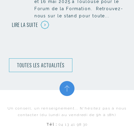
et 16 mai 2025 à Toulouse pour le
Forum de la Formation. Retrouvez-
nous sur le stand pour toute...
LIRE LA SUITE
TOUTES LES ACTUALITÉS
Un conseil, un renseignement... N'hésitez pas à nous
contacter (du lundi au vendredi de 9h à 18h)
Tél :
04 13 41 98 30