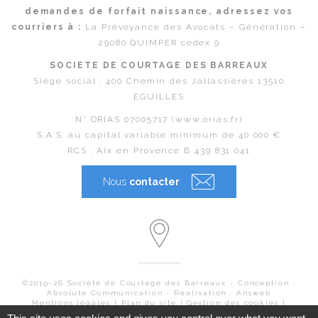
demandes de forfait naissance, adressez vos
courriers à :
La Prévoyance des Avocats – Génération –
29080 QUIMPER cedex 9
SOCIETE DE COURTAGE DES BARREAUX
Siège social : 400 Chemin des Jallassières 13510
EGUILLES
N° ORIAS 07005717 (www.orias.fr)
S.A.S. au capital variable minimum de 40 000 €
RCS : Aix en Provence B 439 831 041
Nous
contacter
©2019-26 Société de Courtage des Barreaux - Conception :
Absolute Communication - Réalisation : Answeb
Mentions légales
|
Plan du site
|
Gestion des cookies |
Politique de traitement des données personnelles
|
Traitement