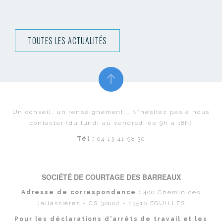
TOUTES LES ACTUALITÉS
Un conseil, un renseignement... N'hésitez pas à nous
contacter (du lundi au vendredi de 9h à 18h)
Tél :
04 13 41 98 30
SOCIÉTÉ DE COURTAGE DES BARREAUX
Adresse de correspondance :
400 Chemin des
Jallassières - CS 30002 - 13510 EGUILLES
Pour les déclarations d'arrêts de travail et les