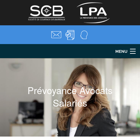
MENU
LPA
Santé
Prévoyance
Prévoyance Avocats
Retraite
Parentalité
Salariés
Mes formalités
Salariés
Actualités
FAQ